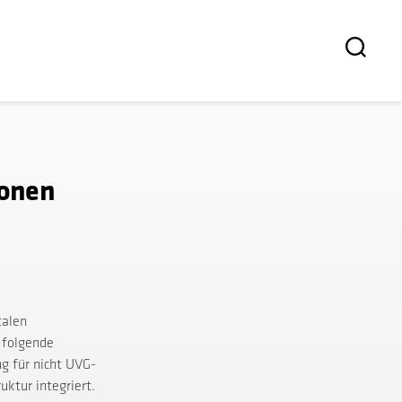
sonen
talen
 folgende
g für nicht UVG-
ktur integriert.