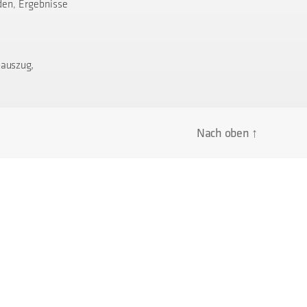
den, Ergebnisse
,
nauszug
Nach oben
↑