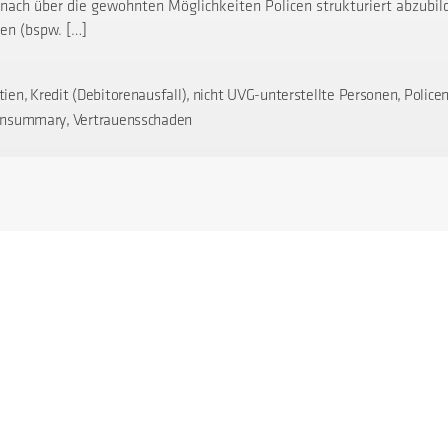
nach über die gewohnten Möglichkeiten Policen strukturiert abzubil
en (bspw. […]
,
,
,
tien
Kredit (Debitorenausfall)
nicht UVG-unterstellte Personen
Police
ter
,
ensummary
Vertrauensschaden