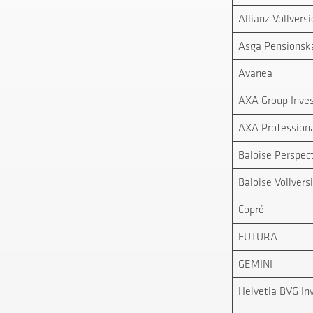
Allianz Vollvers
Asga Pensionsk
Avanea
AXA Group Inve
AXA Professiona
Baloise Perspec
Baloise Vollvers
Copré
FUTURA
GEMINI
Helvetia BVG In